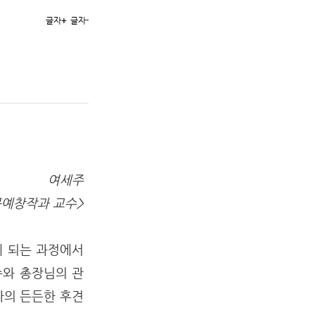
글자
+
글자
-
여세주
문예창작과 교수>
게 되는 과정에서
수와 총장님의 관
나의 든든한 후견