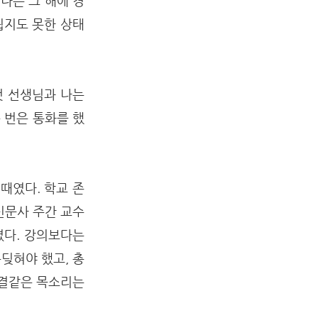
나는 그 해에 경
뵙지도 못한 상태
덧 선생님과 나는
 번은 통화를 했
때였다. 학교 존
신문사 주간 교수
였다. 강의보다는
딪혀야 했고, 총
한결같은 목소리는