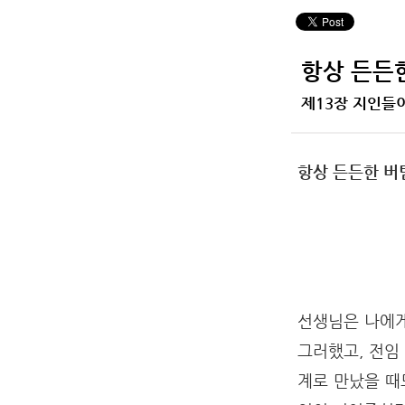
항상 든든한
제13장 지인들
항상 든든한 버
선생님은 나에게
그러했고, 전임
계로 만났을 때