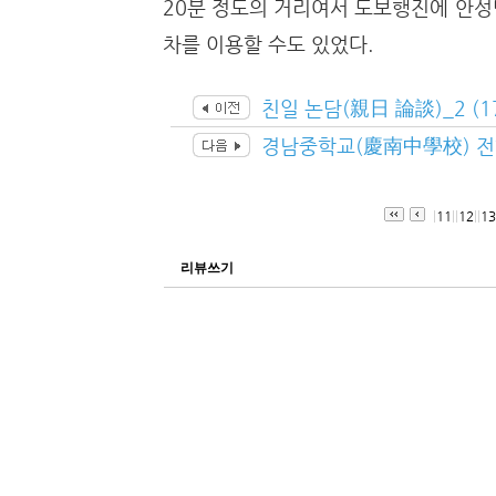
20분 정도의 거리여서 도보행진에 안성
차를 이용할 수도 있었다.
친일 논담(親日 論談)_2 (1
경남중학교(慶南中學校) 전학
|
11
|
|
12
|
|
13